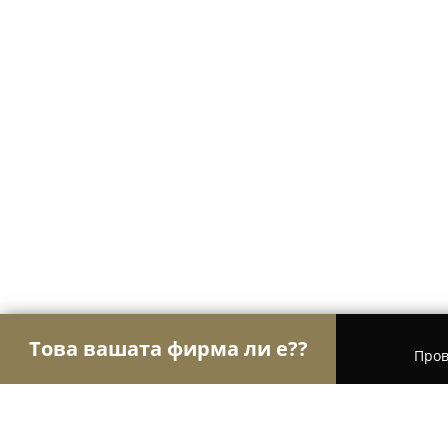
Това вашата фирма ли е??
Пров
Орли Дограма
Дървен материал, Мебели, Дог