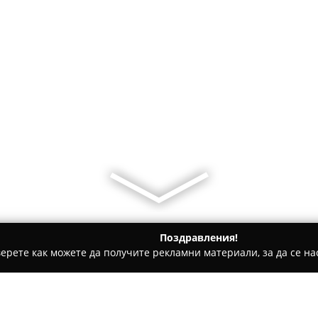
Поздравления!
ерете как можете да получите рекламни материали, за да се нас
рами - София
КОРАЛ 99 ООД