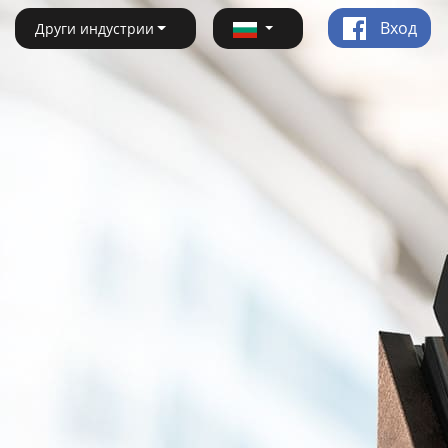
Вход
Други индустрии