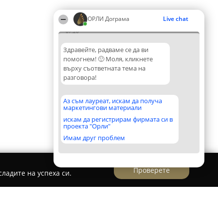
ОРЛИ Дограма
Live chat
07:20
Здравейте, радваме се да ви
помогнем! 🙂 Моля, кликнете
върху съответната тема на
разговора!
Аз съм лауреат, искам да получа
маркетингови материали
искам да регистрирам фирмата си в
проекта "Орли"
Имам друг проблем
Проверете
ладите на успеха си.