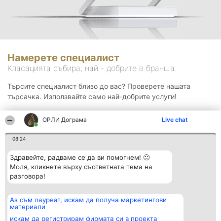
Намерете специалист
Класацията събира, най - добрите в бранша.
Търсите специалист близо до вас? Проверете нашата
търсачка. Използвайте само най-добрите услуги!
ОРЛИ Дограма
Live chat
Търсене
08:24
Здравейте, радваме се да ви помогнем! 🙂
Моля, кликнете върху съответната тема на
разговора!
Аз съм лауреат, искам да получа маркетингови
Организатор на
Класация
Контакти
материали
класиране
Победители
Контакти
Beautiful Company S.R.L.
Списък на
искам да регистрирам фирмата си в проекта