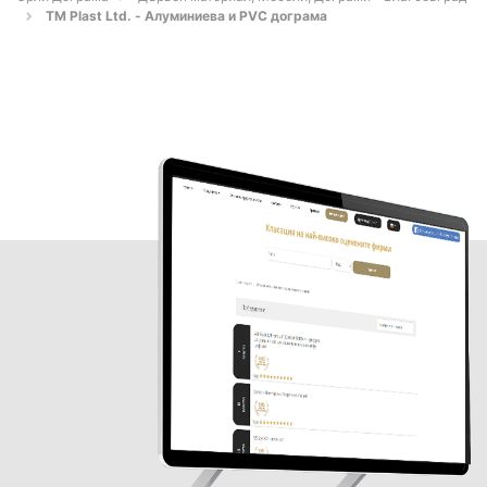
TM Plast Ltd. - Алуминиева и PVC дограма